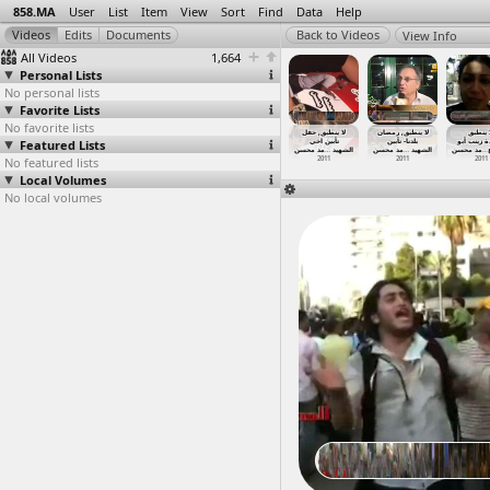
858.MA
User
List
Item
View
Sort
Find
Data
Help
View Info
All Videos
1,664
Personal Lists
No personal lists
Favorite Lists
No favorite lists
لا ينطبق, رمضان
لا ينطبق, حفل
لا ينطبق, جامعة
لا ينطبق, تقرير
لا ينطبق, برومو
لا ينطبق,
الشهيد م
Featured Lists
عن الشهيد محمد
عن قضية الشهيد
سوهاج- تحيي
تأبين اخي
بلدنا- تأبين
 زينب أبو
مد 
…
واقتحام
مد محسن
…
محسن (2
مد محسن
…
محمد مح
مد محسن
…
زكري ال
مد محسن
…
الشهيد
مد محسن
…
الشهيد
مد محسن
…
2011
No featured lists
2011
2011
2011
2011
2011
2011
Local Volumes
No local volumes