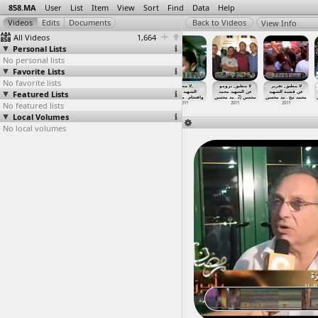
858.MA
User
List
Item
View
Sort
Find
Data
Help
View Info
All Videos
1,664
Personal Lists
No personal lists
Favorite Lists
No favorite lists
لا ينطبق, تقرير
لا ينطبق, برومو
لا ينطبق,
لا ينطبق,
لا ينطبق,
لا ينطبق,
Featured Lists
احتفالية
الشهيد محمد
الشهيد محمد
الشهيد محمد
عن الشهيد محمد
عن قضية الشهيد
مد محسن
…
تأبين ا
مد
…
محسن وم
محسن-Pr
…
مد محسن
مد محسن
…
واقتحام
مد محسن
…
محسن (2
مد محسن
…
محمد مح
No featured lists
2011
محسن
2011
2011
2011
2011
2011
Local Volumes
No local volumes